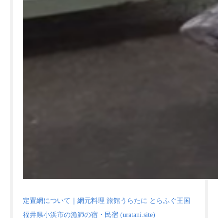
定置網について｜網元料理 旅館うらたに とらふぐ王国|
福井県小浜市の漁師の宿・民宿 (uratani.site)