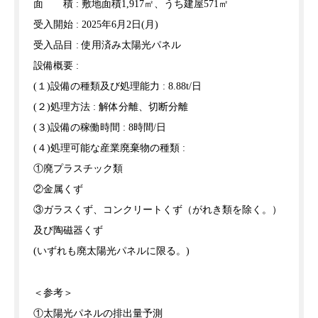
面 積 : 敷地面積1,917㎡、うち建屋571㎡
受入開始 : 2025年6月2日(月)
受入品目 : 使用済み太陽光パネル
設備概要 :
(１)設備の種類及び処理能力 : 8.88t/日
(２)処理方法 : 解体分離、切断分離
(３)設備の稼働時間 : 8時間/日
(４)処理可能な産業廃棄物の種類 :
①廃プラスチック類
②金属くず
③ガラスくず、コンクリートくず（がれき類を除く。）
及び陶磁器くず
(いずれも廃太陽光パネルに限る。)
＜参考＞
①太陽光パネルの排出量予測