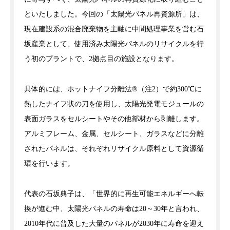
といたしました。今回の「太陽光パネル再資源所」は、
現在建設系の混合廃棄物を主軸に中間処理事業を営む石
坂産業として、使用済み太陽光パネルのリサイクルを行
う初のプラントで、2拠点目の施設となります。
具体的には、ホットナイフ分離法®（注2）で約300℃に
熱したナイフ状の刀を使用し、太陽光発電モジュールの
表面ガラスをセルシートやその他部材から剥離します。
アルミフレーム、金属、セルシート、ガラスなどに分離
されたパネルは、それぞれリサイクル原料として資源循
環を行います。
代表の石坂典子は、「世界的に再生可能エネルギーへ転
換が進む中、太陽光パネルの寿命は20～30年と言われ、
2010年代に普及した大量のパネルが2030年に寿命を迎え